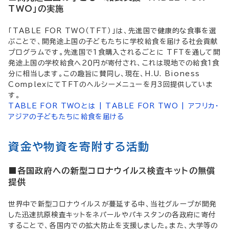
TWO」の実施
「TABLE FOR TWO（TFT）」は、先進国で健康的な食事を選
ぶことで、開発途上国の子どもたちに学校給食を届ける社会貢献
プログラムです。先進国で1食購入されるごとに TFTを通して開
発途上国の学校給食へ２０円が寄付され、これは現地での給食1食
分に相当します。この趣旨に賛同し、現在、H.U. Bioness
ComplexにてTFTのヘルシーメニューを月3回提供していま
す。
TABLE FOR TWOとは | TABLE FOR TWO | アフリカ・
アジアの子どもたちに給食を届ける
資金や物資を寄附する活動
■各国政府への新型コロナウイルス検査キットの無償
提供
世界中で新型コロナウイルスが蔓延する中、当社グループが開発
した迅速抗原検査キットをネパールやパキスタンの各政府に寄付
することで、各国内での拡大防止を支援しました。また、大学等の