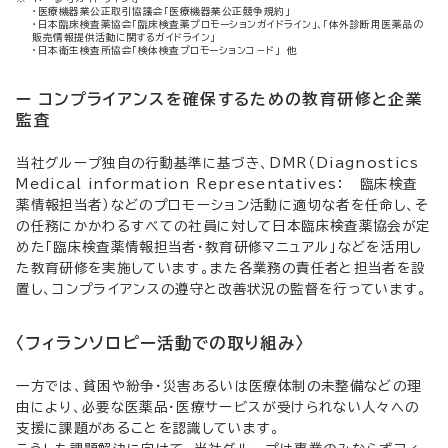
・医療機器業公正取引協議会「医療機器業公正競争規約」
・日本臨床検査薬協会「臨床検査薬プロモーションガイドライン」、「体外診断用医薬品の
販売情報提供活動に関するガイドライン」
・日本衛生検査所協会「検体検査プロモーションコ－ド」 他
ー コンプライアンスを確保するための教育研修と企業
監査
当社グループ独自の行動基準に基づき、DMR（Diagnostics
Medical information Representatives： 臨床検査
薬情報担当者）などのプロモーション活動に適切な者を任命し、そ
の任務にかかわるすべての社員に対して日本臨床検査薬協会が定
めた「臨床検査薬情報担当者・教育研修マニュアル」などを活用し
た教育研修を実施しています。また各業務の責任者と担当者を設
置し、コンプライアンスの遵守と改善状況の監督を行っています。
〈フィランソロピー活動での取り組み〉
一方では、貧困や紛争・災害あるいは医療体制の未整備などの理
由により、必要な医薬品・医療サービスが受けられない人々への
支援に課題があることを認識しています。