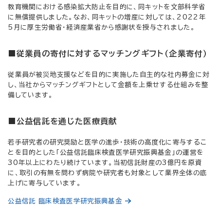
教育機関における感染拡大防止を目的に、同キットを文部科学省
に無償提供しました。なお、同キットの増産に対しては、2022年
5月に厚生労働省・経済産業省から感謝状を授与されました。
■従業員の寄付に対するマッチングギフト（企業寄付）
従業員が被災地支援などを目的に実施した自主的な社内募金に対
し、当社からマッチングギフトとして金額を上乗せする仕組みを整
備しています。
■公益信託を通じた医療貢献
若手研究者の研究奨励と医学の進歩・技術の高度化に寄与するこ
とを目的とした「公益信託臨床検査医学研究振興基金」の運営を
30年以上にわたり続けています。当初信託財産の3億円を原資
に、取引の有無を問わず病院や研究者も対象として業界全体の底
上げに寄与しています。
公益信託 臨床検査医学研究振興基金