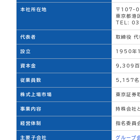
本社所在地
〒107-0
東京都港区
TEL: 0
代表者
取締役 代
設立
1950年
資本金
9,309
従業員数
5,157
株式上場市場
東京証券取
事業内容
持株会社
経営体制
指名委員
主要子会社
グループ