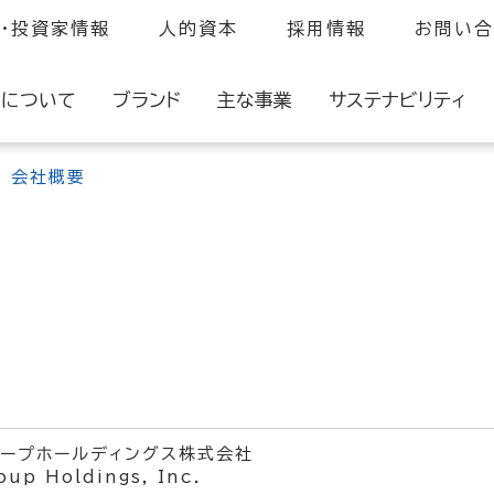
・投資家情報
人的資本
採用情報
お問い合
プについて
ブランド
主な事業
サステナビリティ
会社概要
TS : 検査・関連サービス事業
会社情報
環境・エネルギー部会
H.U.グループの取り
ビリティ
VD : 臨床検査薬事業
人的資本部会
会社概要
コーポレート・ガバナンス
役員紹介
企業行動指針
S : ヘルスケア関連サービス事業
サプライチェーンマネジメント部会
沿革
お取引先様相談窓口
ュニケーション
&D : 研究開発
社会貢献部会
H.U. GROUP CORPORATE PRO
BCP部会
ループホールディングス株式会社
oup Holdings, Inc.