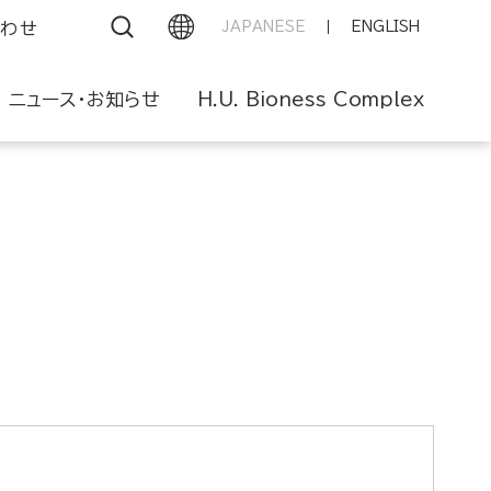
わせ
JAPANESE
ENGLISH
ニュース・お知らせ
H.U. Bioness Complex
組み
レポートアーカイブ
グループブランド
GRI内容索引
グループ理念体系
ESGパフォーマンスデータ
グループ会社
外部評価
FILE