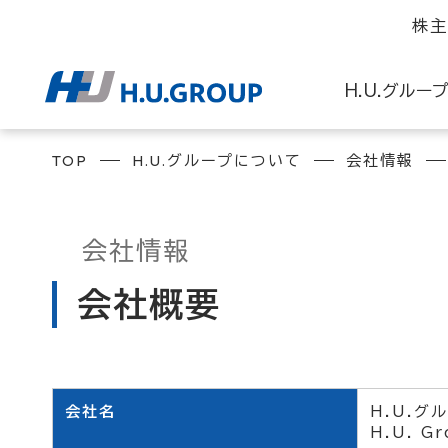
株主
H.U.グルー
TOP
H.U.グループについて
会社情報
トップメッセージ
トップメッセージ
L
会社情報
H.U.グループ早わかり
H.U.グループのサステナ
I
会社概要
中期経営計画
マテリアリティ
H
ステークホルダーとのコミ
R
国連グローバル・コンパクト
会社名
H.U.グ
H.U. Gr