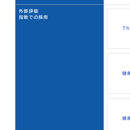
外部評価
指数での採用
Th
健
健