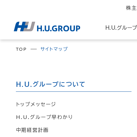
株主
H.U.グルー
TOP
サイトマップ
トップメッセージ
トップメッセージ
L
H.U.グループ早わかり
H.U.グループのサステナ
I
H.U.グループについて
中期経営計画
マテリアリティ
H
ステークホルダーとのコミ
R
トップメッセージ
国連グローバル・コンパクト
H.U.グループ早わかり
中期経営計画