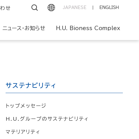
わせ
JAPANESE
ENGLISH
ニュース・お知らせ
H.U. Bioness Complex
組み
レポートアーカイブ
グループブランド
GRI内容索引
グループ理念体系
サステナビリティ
ESGパフォーマンスデータ
グループ会社
外部評価
トップメッセージ
FILE
H.U.グループのサステナビリティ
マテリアリティ