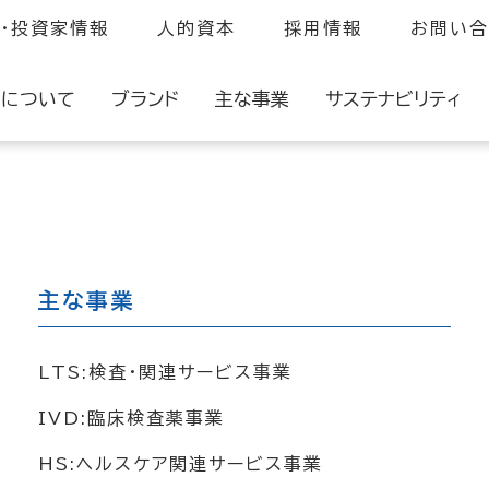
・投資家情報
人的資本
採用情報
お問い合
プについて
ブランド
主な事業
サステナビリティ
TS : 検査・関連サービス事業
会社情報
環境・エネルギー部会
H.U.グループの取り
ビリティ
VD : 臨床検査薬事業
人的資本部会
主な事業
会社概要
コーポレート・ガバナンス
役員紹介
企業行動指針
S : ヘルスケア関連サービス事業
サプライチェーンマネジメント部会
沿革
お取引先様相談窓口
ュニケーション
&D : 研究開発
社会貢献部会
LTS:検査・関連サービス事業
H.U. GROUP CORPORATE PRO
BCP部会
IVD:臨床検査薬事業
HS:ヘルスケア関連サービス事業