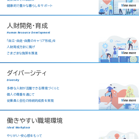
view more
健康的で豊かな暮らしをサポート
人財開発・育成
Human Resource Development
「自立・自走・自責のキャリア形成」を
人財育成方針に掲げ
view more
さまざまな施策を推進
ダイバーシティ
Diversity
多様な人財が活躍できる環境づくりと
個人の尊重を通じて
view more
従業員と会社の持続的成長を実現
働きやすい職場環境
Ideal Workplace
やりがい・安心感をもって