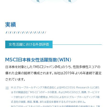
実績
女性活躍における外部評価
MSCI日本株女性活躍指数（WIN）
日本株を対象とした「MSCIジャパンIMI」のうち、性別多様性スコアの
優れた企業の銘柄で構成されます。当社は2019年より6年連続で選定
されています。
H.U.グループホールディングス株式会社によるMSCI ESG Research LLCまた
※
はその関連会社（"MSCI"）のデータの使用、およびMSCIのロゴ、商標、サービスマ
ークまたはインデックス名の使用は、MSCIによるH.U.グループホールディングス株
式会社の後援、承認、推薦、または宣伝を意味するものではありません。
MSCIのサービスおよびデータはMSCIまたはその情報提供者の所有物であり、「現